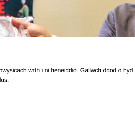
bwysicach wrth i ni heneiddio. Gallwch ddod o hy
dus.