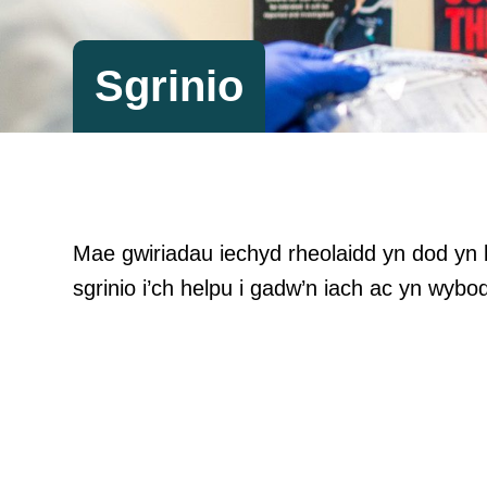
Sgrinio
Mae gwiriadau iechyd rheolaidd yn dod yn 
sgrinio i’ch helpu i gadw’n iach ac yn wybo