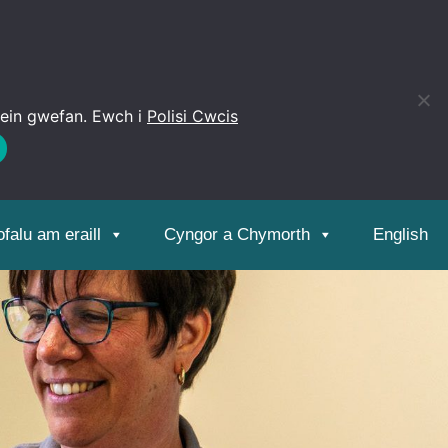
 ein gwefan. Ewch i
Polisi Cwcis
Open
toolbar
falu am eraill
Cyngor a Chymorth
English