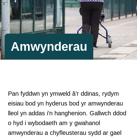
Amwynderau
Pan fyddwn yn ymweld â’r ddinas, rydym
eisiau bod yn hyderus bod yr amwynderau
lleol yn addas i’n hanghenion. Gallwch ddod
o hyd i wybodaeth am y gwahanol
amwynderau a chyfleusterau sydd ar gael