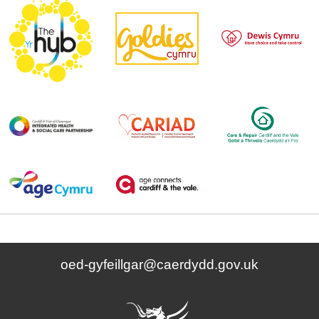
oed-gyfeillgar@caerdydd.gov.uk