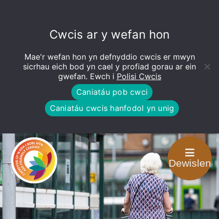
Cwcis ar y wefan hon
Mae'r wefan hon yn defnyddio cwcis er mwyn
Open
toolbar
sicrhau eich bod yn cael y profiad gorau ar ein
gwefan. Ewch i
Polisi Cwcis
Caniatáu pob cwci
Caniatáu cwcis hanfodol yn unig
Dewislen