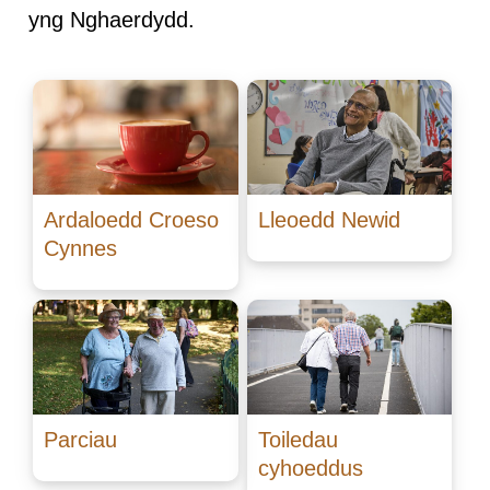
yng Nghaerdydd.
Ardaloedd Croeso
Lleoedd Newid
Cynnes
Parciau
Toiledau
cyhoeddus