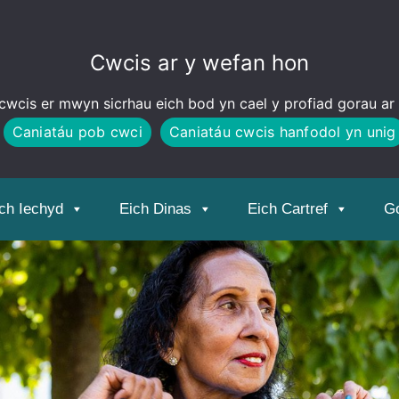
Cwcis ar y wefan hon
wcis er mwyn sicrhau eich bod yn cael y profiad gorau ar
Caniatáu pob cwci
Caniatáu cwcis hanfodol yn unig
ch Iechyd
Eich Dinas
Eich Cartref
Go