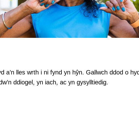
 a’n lles wrth i ni fynd yn hŷn. Gallwch ddod o h
w’n ddiogel, yn iach, ac yn gysylltiedig.