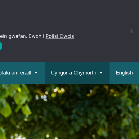
 ein gwefan. Ewch i
Polisi Cwcis
Open
toolbar
falu am eraill
Cyngor a Chymorth
English