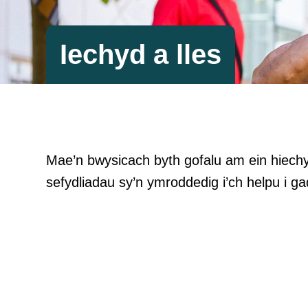
Iechyd a lles
Mae’n bwysicach byth gofalu am ein hiechyd
sefydliadau sy’n ymroddedig i’ch helpu i gad