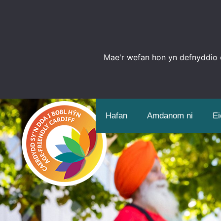
Mae'r wefan hon yn defnyddio c
Hafan
Amdanom ni
Ei