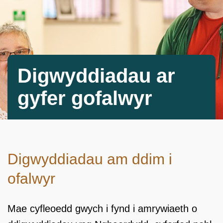
Digwyddiadau ar
gyfer gofalwyr
Digwyddiadau am ddim i
ofalwyr
Mae cyfleoedd gwych i fynd i amrywiaeth o