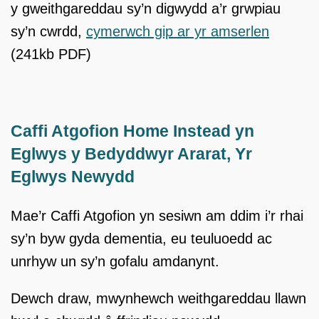
y gweithgareddau sy’n digwydd a’r grwpiau
sy’n cwrdd,
cymerwch gip ar yr amserlen
(241kb PDF)
Caffi Atgofion Home Instead yn
Eglwys y Bedyddwyr Ararat, Yr
Eglwys Newydd
Mae’r Caffi Atgofion yn sesiwn am ddim i’r rhai
sy’n byw gyda dementia, eu teuluoedd ac
unrhyw un sy’n gofalu amdanynt.
Dewch draw, mwynhewch weithgareddau llawn