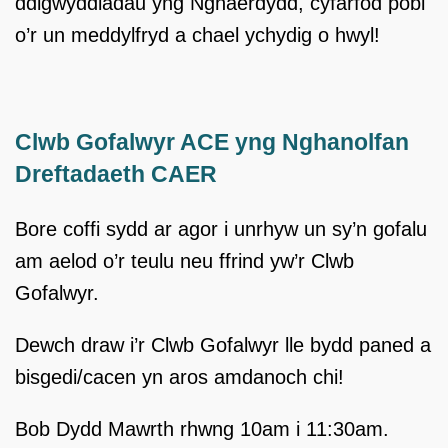
ddigwyddiadau yng Nghaerdydd, cyfarfod pobl
o’r un meddylfryd a chael ychydig o hwyl!
Clwb Gofalwyr ACE yng Nghanolfan
Dreftadaeth CAER
Bore coffi sydd ar agor i unrhyw un sy’n gofalu
am aelod o’r teulu neu ffrind yw’r Clwb
Gofalwyr.
Dewch draw i’r Clwb Gofalwyr lle bydd paned a
bisgedi/cacen yn aros amdanoch chi!
Bob Dydd Mawrth rhwng 10am i 11:30am.