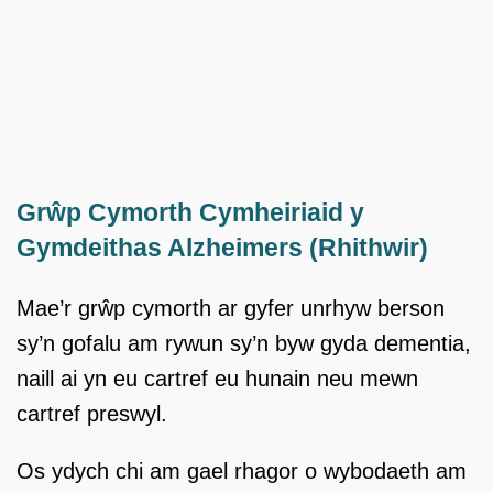
Grŵp Cymorth Cymheiriaid y
Gymdeithas Alzheimers (Rhithwir)
Mae’r grŵp cymorth ar gyfer unrhyw berson
sy’n gofalu am rywun sy’n byw gyda dementia,
naill ai yn eu cartref eu hunain neu mewn
cartref preswyl.
Os ydych chi am gael rhagor o wybodaeth am