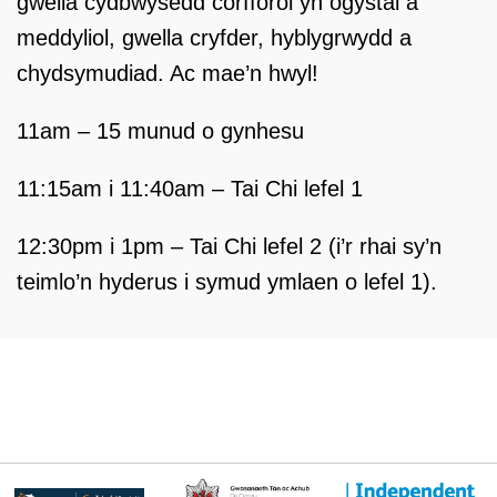
gwella cydbwysedd corfforol yn ogystal â
meddyliol, gwella cryfder, hyblygrwydd a
chydsymudiad. Ac mae’n hwyl!
11am – 15 munud o gynhesu
11:15am i 11:40am – Tai Chi lefel 1
12:30pm i 1pm – Tai Chi lefel 2 (i’r rhai sy’n
teimlo’n hyderus i symud ymlaen o lefel 1).