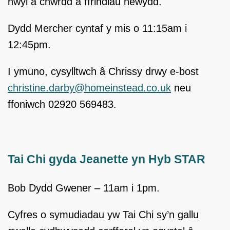
hwyl a chwrdd â ffrindiau newydd.
Dydd Mercher cyntaf y mis o 11:15am i
12:45pm.
I ymuno, cysylltwch â Chrissy drwy e-bost
christine.darby@homeinstead.co.uk
neu
ffoniwch 02920 569483.
Tai Chi gyda Jeanette yn Hyb STAR
Bob Dydd Gwener – 11am i 1pm.
Cyfres o symudiadau yw Tai Chi sy’n gallu