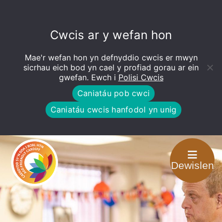
Cwcis ar y wefan hon
Mae'r wefan hon yn defnyddio cwcis er mwyn
Open
toolbar
sicrhau eich bod yn cael y profiad gorau ar ein
gwefan. Ewch i
Polisi Cwcis
Caniatáu pob cwci
Caniatáu cwcis hanfodol yn unig
Dewislen