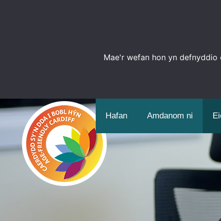
Mae'r wefan hon yn defnyddio c
Hafan
Amdanom ni
Ei