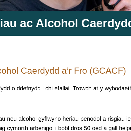
au ac Alcohol Caerdydd
cohol Caerdydd a’r Fro (GCACF)
d o ddefnydd i chi efallai. Trowch at y wybodaet
uriau neu alcohol gyflwyno heriau penodol a risgia
 cymorth arbenigol i bobl dros 50 oed a gall helpu