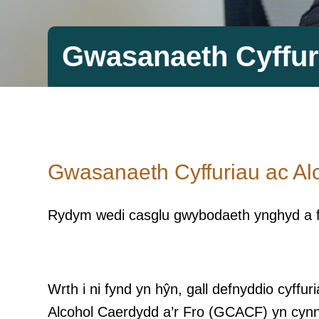
Gwasanaeth Cyffuri
Gwasanaeth Cyffuriau ac Al
Rydym wedi casglu gwybodaeth ynghyd a fyd
Wrth i ni fynd yn hŷn, gall defnyddio cyff
Alcohol Caerdydd a’r Fro (GCACF) yn cynnig