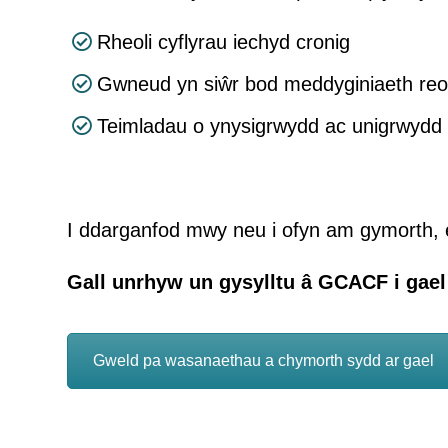
Rheoli cyflyrau iechyd cronig
Gwneud yn siŵr bod meddyginiaeth reolai
Teimladau o ynysigrwydd ac unigrwydd
I ddarganfod mwy neu i ofyn am gymorth, 
Gall unrhyw un gysylltu â GCACF i gae
Gweld pa wasanaethau a chymorth sydd ar gael