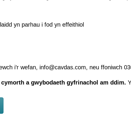
dd yn parhau i fod yn effeithiol
ewch i’r wefan, info@cavdas.com, neu ffoniwch 0
l cymorth a gwybodaeth gyfrinachol am ddim.
Y