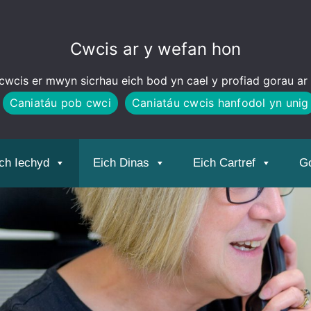
Cwcis ar y wefan hon
wcis er mwyn sicrhau eich bod yn cael y profiad gorau ar
Caniatáu pob cwci
Caniatáu cwcis hanfodol yn unig
ch Iechyd
Eich Dinas
Eich Cartref
Go