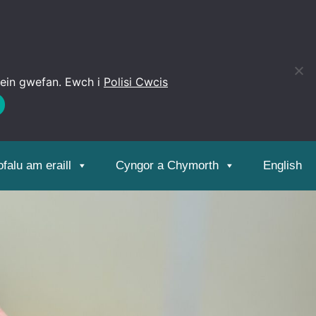
 ein gwefan. Ewch i
Polisi Cwcis
Open
toolbar
falu am eraill
Cyngor a Chymorth
English