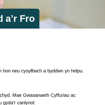
 a’r Fro
h hon neu cysylltwch a byddwn yn helpu.
u iechyd. Mae Gwasanaeth Cyffuriau ac
 gyda’r canlynol: