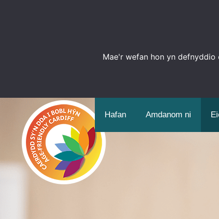
Mae'r wefan hon yn defnyddio c
Hafan
Amdanom ni
Ei