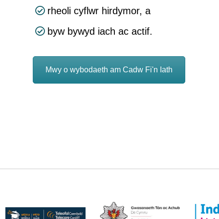
rheoli cyflwr hirdymor, a
byw bywyd iach ac actif.
Mwy o wybodaeth am Cadw Fi'n Iath