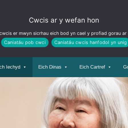
Cwcis ar y wefan hon
wcis er mwyn sicrhau eich bod yn cael y profiad gorau ar
Caniatáu pob cwci
Caniatáu cwcis hanfodol yn unig
ch Iechyd
Eich Dinas
Eich Cartref
Go