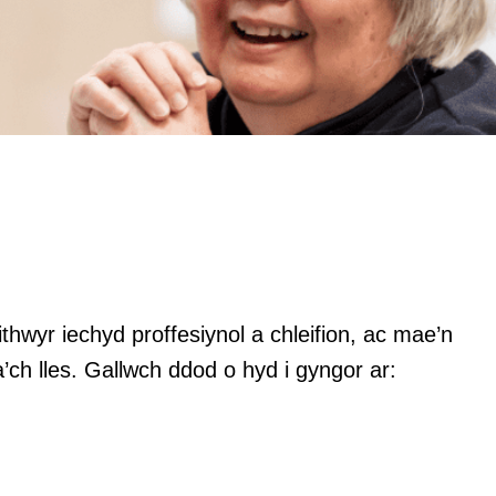
thwyr iechyd proffesiynol a chleifion, ac mae’n
’ch lles. Gallwch ddod o hyd i gyngor ar: