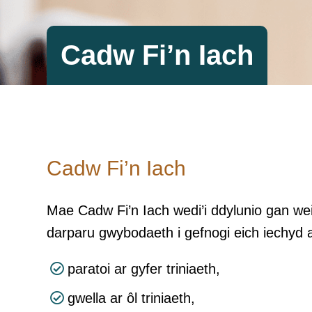
Cadw Fi’n Iach
Cadw Fi’n Iach
Mae Cadw Fi’n Iach wedi’i ddylunio gan wei
darparu gwybodaeth i gefnogi eich iechyd a
paratoi ar gyfer triniaeth,
gwella ar ôl triniaeth,