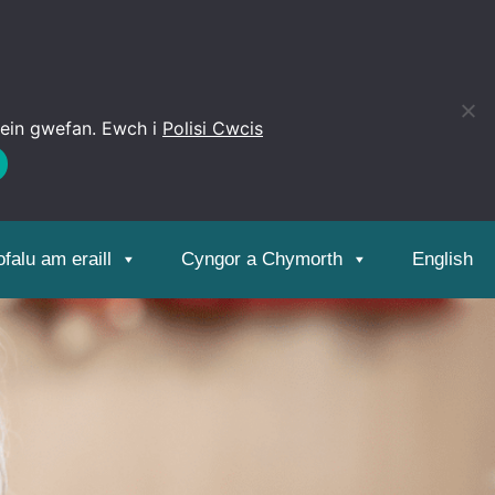
 ein gwefan. Ewch i
Polisi Cwcis
Open
toolbar
falu am eraill
Cyngor a Chymorth
English